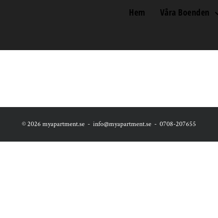
Hem
Våra Boenden
©
2026 myapartment.se -
info@myapartment.se
-
0708-207655